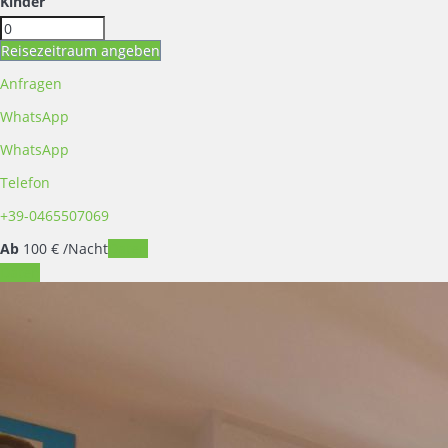
Kinder
Reisezeitraum angeben
Anfragen
WhatsApp
WhatsApp
Telefon
+39-0465507069
Ab
100
€
/Nacht
Daten
Daten