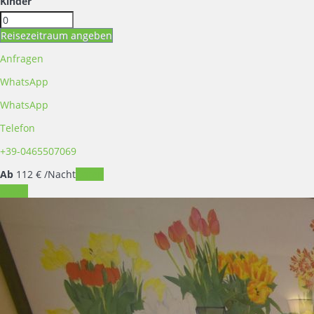
Kinder
Reisezeitraum angeben
Anfragen
WhatsApp
WhatsApp
Telefon
+39-0465507069
Ab
112
€
/Nacht
Daten
Daten