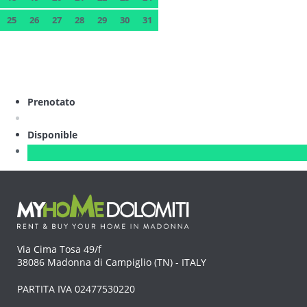
25
26
27
28
29
30
31
Prenotato
Disponible
Via Cima Tosa 49/f
38086 Madonna di Campiglio (TN) - ITALY
PARTITA IVA 02477530220