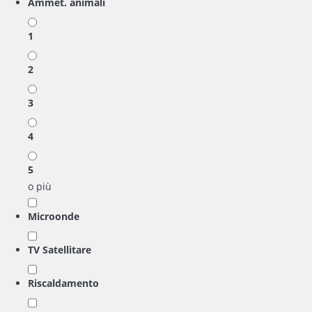
Ammet. animali
1
2
3
4
5
o più
Microonde
TV Satellitare
Riscaldamento