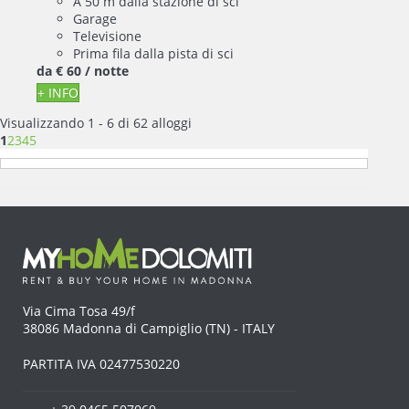
A 50 m dalla stazione di sci
Garage
Televisione
Prima fila dalla pista di sci
da
€ 60
/ notte
+ INFO
Visualizzando 1 - 6 di 62 alloggi
1
2
3
4
5
Via Cima Tosa 49/f
38086 Madonna di Campiglio (TN) - ITALY
PARTITA IVA 02477530220