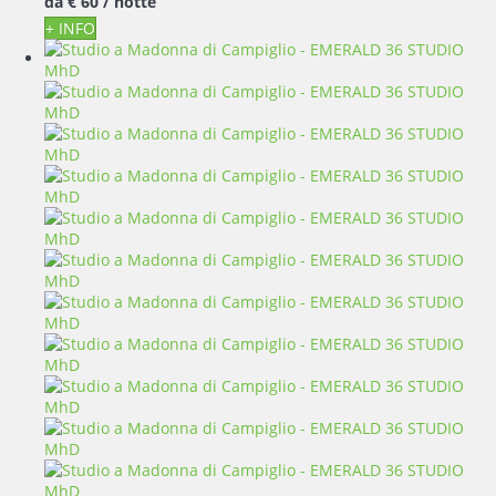
da
€ 60
/ notte
+ INFO