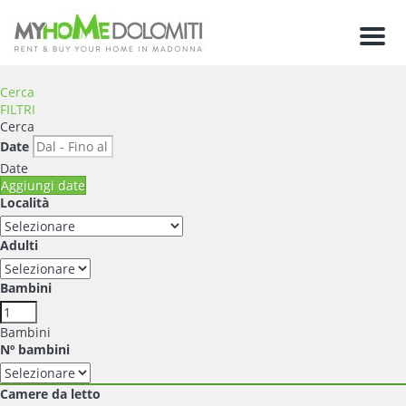
Men
Cerca
FILTRI
Cerca
Date
Date
Aggiungi date
Località
Adulti
Bambini
Bambini
Nº bambini
Camere da letto